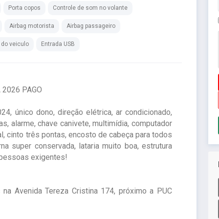
Porta copos
Controle de som no volante
Airbag motorista
Airbag passageiro
 do veiculo
Entrada USB
 2026 PAGO
4, único dono, direção elétrica, ar condicionado,
cas, alarme, chave canivete, multimídia, computador
l, cinto três pontas, encosto de cabeça para todos
rna super conservada, lataria muito boa, estrutura
a pessoas exigentes!
s na Avenida Tereza Cristina 174, próximo a PUC