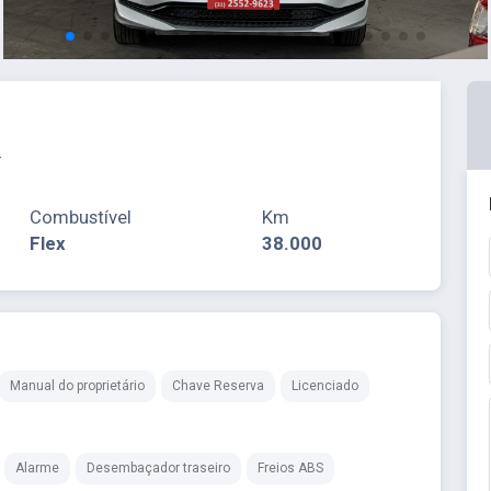
4
Combustível
Km
Flex
38.000
Manual do proprietário
Chave Reserva
Licenciado
Alarme
Desembaçador traseiro
Freios ABS