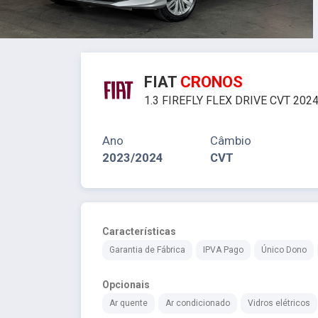
FIAT
CRONOS
1.3 FIREFLY FLEX DRIVE CVT 202
Ano
Câmbio
2023/2024
CVT
Características
Garantia de Fábrica
IPVA Pago
Único Dono
Opcionais
Ar quente
Ar condicionado
Vidros elétricos