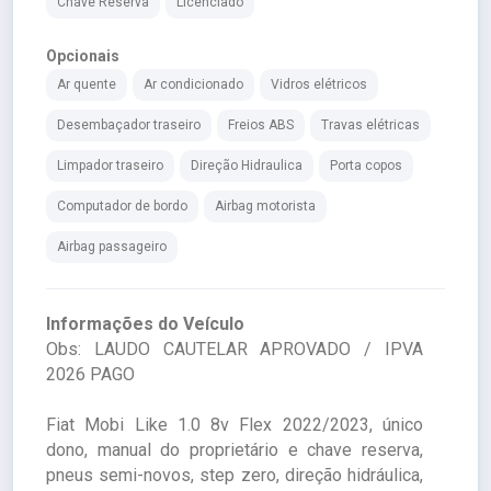
Chave Reserva
Licenciado
Opcionais
Ar quente
Ar condicionado
Vidros elétricos
Desembaçador traseiro
Freios ABS
Travas elétricas
Limpador traseiro
Direção Hidraulica
Porta copos
Computador de bordo
Airbag motorista
Airbag passageiro
Informações do Veículo
Obs: LAUDO CAUTELAR APROVADO / IPVA
2026 PAGO
Fiat Mobi Like 1.0 8v Flex 2022/2023, único
dono, manual do proprietário e chave reserva,
pneus semi-novos, step zero, direção hidráulica,