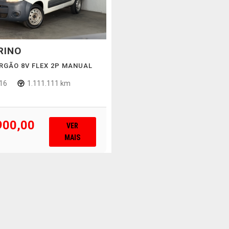
RINO
URGÃO 8V FLEX 2P MANUAL
16
1.111.111 km
900,00
VER
MAIS